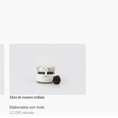
Miel de romero trufada
Elaborados con trufa
12.20
€
IVA inclòs
Añadir al carrito