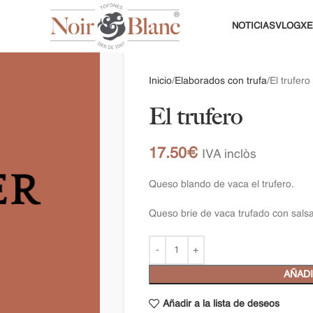
NOTICIAS
VLOG
XE
Inicio
Elaborados con trufa
El trufero
El trufero
17.50
€
IVA inclòs
Queso blando de vaca el trufero.
Queso brie de vaca trufado con salsa
AÑADI
Añadir a la lista de deseos