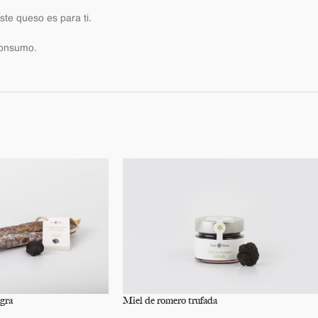
te queso es para ti.
consumo.
egra
Miel de romero trufada