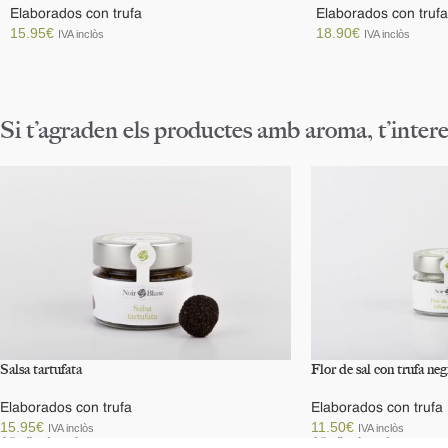
Elaborados con trufa
Elaborados con trufa
15.95
€
18.90
€
IVA inclòs
IVA inclòs
Añadir al carrito
Añadir al carrito
Si t’agraden els productes amb aroma, t’intere
Salsa tartufata
Flor de sal con trufa neg
Elaborados con trufa
Elaborados con trufa
15.95
€
11.50
€
IVA inclòs
IVA inclòs
Añadir al carrito
Añadir al carrito