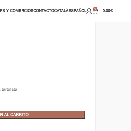
0
FS Y COMERCIOS
CONTACTO
CATALÀ
ESPAÑOL
0.00
€
 tartufata
R AL CARRITO