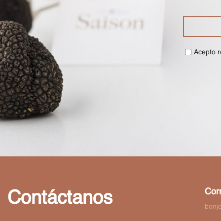
Acepto r
Corr
Contáctanos
bonj