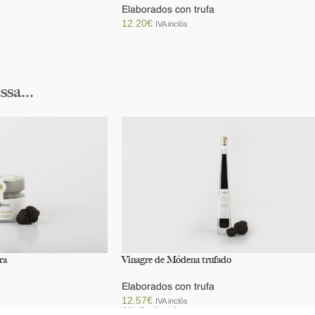
Elaborados con trufa
12.20
€
IVA inclòs
Añadir al carrito
ssa...
ra
Vinagre de Módena trufado
Elaborados con trufa
12.57
€
IVA inclòs
Añadir al carrito