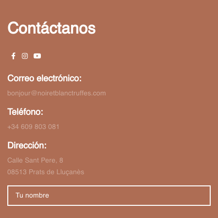
Contáctanos
Correo electrónico:
bonjour@noiretblanctruffes.com
Teléfono:
+34 609 803 081
Dirección:
Calle Sant Pere, 8
08513 Prats de Lluçanès