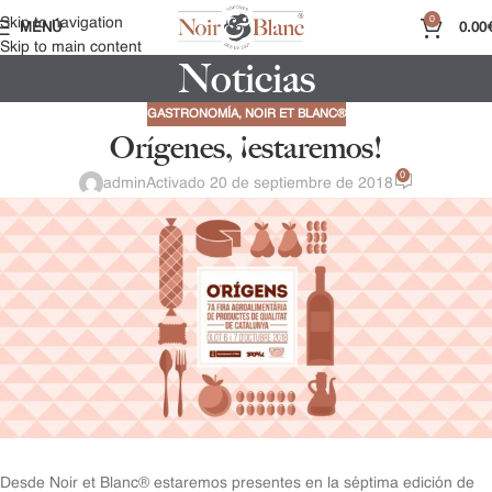
0
Skip to navigation
MENÚ
0.00
Skip to main content
Noticias
GASTRONOMÍA
,
NOIR ET BLANC®
Orígenes, ¡estaremos!
0
admin
Activado 20 de septiembre de 2018
Desde Noir et Blanc® estaremos presentes en la séptima edición de