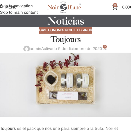
0
Skip to navigation
MENÚ
0.00
Skip to main content
Noticias
GASTRONOMÍA
,
NOIR ET BLANC®
Toujours
0
admin
Activado 9 de diciembre de 2020
Toujours
es el pack que nos une para siempre a la trufa. Noir et