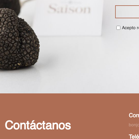
Acepto r
Corr
Contáctanos
bonj
Telé