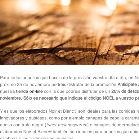
Para todos aquellos que hacéis de la previsión vuestro día a día, en
próximo 25 de noviembre podréis disfrutar de la promoción
Anticipate
nuestra
tienda on-line
con la que podréis disfrutar de un
20% de descue
noviembre. Sólo es necesario que indique el código NOËL a vuestro p
Y es que los elaborados Noir et Blanc® son ideales para las comidas 
innovadores y gustosos, como por ejemplo canapés de cebolla caramel
queso con trufa negra (
tuber melanosporum
) o canapés de mermelada 
elaborados Noir et Blanc® también son ideales para aquellos que qui
calabaza o los tradicionales muñecas.