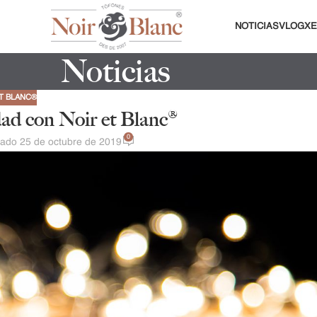
NOTICIAS
VLOG
XE
Noticias
T BLANC®
dad con Noir et Blanc®
0
vado 25 de octubre de 2019