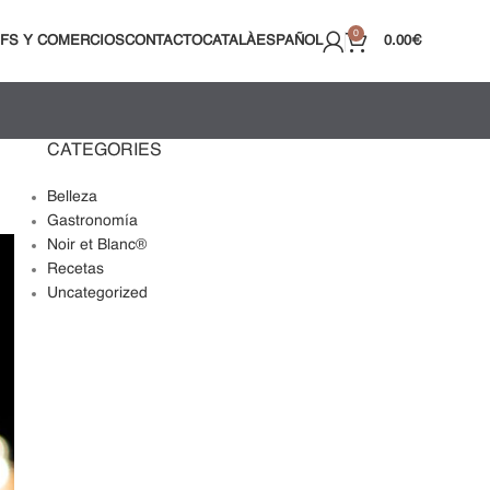
0
FS Y COMERCIOS
CONTACTO
CATALÀ
ESPAÑOL
0.00
€
CATEGORIES
Belleza
Gastronomía
Noir et Blanc®
Recetas
Uncategorized