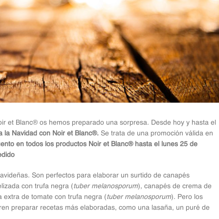
 Noir et Blanc® os hemos preparado una sorpresa. Desde hoy y hasta el
 a la Navidad con Noir et Blanc®.
Se trata de una promoción válida en
nto en todos los productos Noir et Blanc® hasta el lunes 25 de
edido
navideñas. Son perfectos para elaborar un surtido de canapés
izada con trufa negra (
tuber melanosporum
), canapés de crema de
extra de tomate con trufa negra (
tuber melanosporum
). Pero los
eren preparar recetas más elaboradas, como una lasaña, un puré de