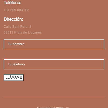
Teléfono:
+34 609 803 081
Dirección:
Calle Sant Pere, 8
08513 Prats de Lluçanès
[