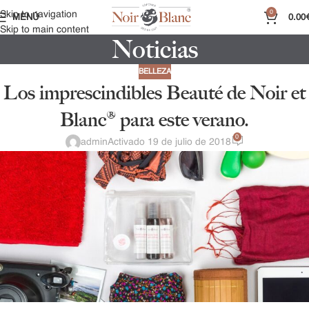
0
Skip to navigation
MENÚ
0.00
Skip to main content
Noticias
BELLEZA
Los imprescindibles Beauté de Noir et
Blanc® para este verano.
0
admin
Activado 19 de julio de 2018