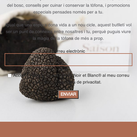
del bosc, consells per cuinar i conservar la tòfona, i promocions
especials pensades només per a tu.
Igual que una espora dona vida a un nou cicle, aquest butlletí vol
ser un punt de connexió entre nosaltres i tu, perquè puguis viure
la màgia de la tòfona de més a prop.
Correu electrònic
Accepto rebre la newsletter de Noir et Blanc® al meu correu
electrònic i la política de privacitat.