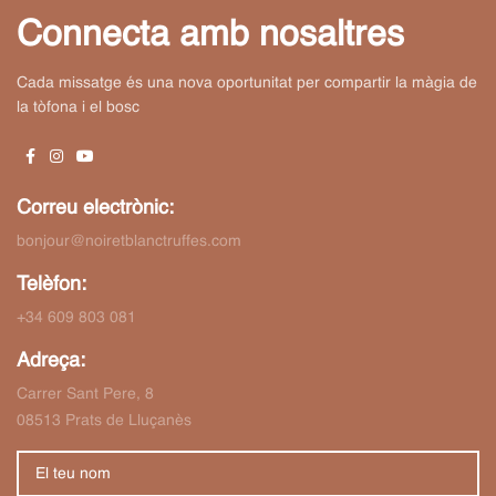
Connecta amb nosaltres
Cada missatge és una nova oportunitat per compartir la màgia de
la tòfona i el bosc
Correu electrònic:
bonjour@noiretblanctruffes.com
Telèfon:
+34 609 803 081
Adreça:
Carrer Sant Pere, 8
08513 Prats de Lluçanès