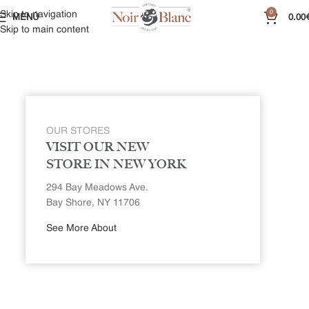
0
Skip to navigation
MENÚ
0.00
Skip to main content
OUR STORES
VISIT OUR NEW
STORE IN NEW YORK
294 Bay Meadows Ave.
Bay Shore, NY 11706
See More About