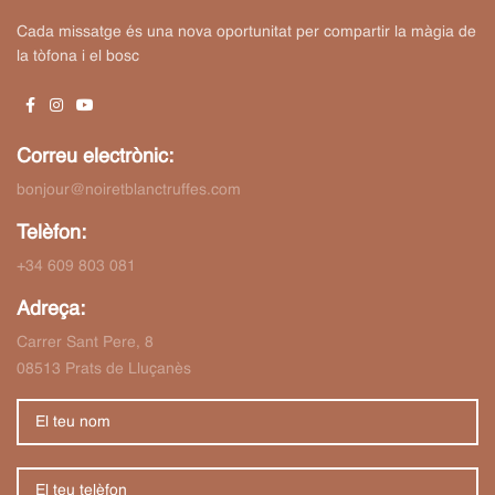
Cada missatge és una nova oportunitat per compartir la màgia de
la tòfona i el bosc
Correu electrònic:
bonjour@noiretblanctruffes.com
Telèfon:
+34 609 803 081
Adreça:
Carrer Sant Pere, 8
08513 Prats de Lluçanès