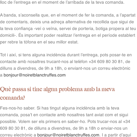
lloc de l’entrega en el moment de l’arribada de la teva comanda.
A banda, s’aconsella que, en el moment de fer la comanda, a l’apartat
de comentaris, deixis una adreça alternativa de recollida que sigui de
la teva confiança -veí o veïna, servei de porteria, botiga propera al teu
domicili-. És important poder realitzar l’entrega en el període establert
per rebre la tòfona en el seu millor estat.
Tot i així, si tens alguna incidència durant l’entrega, pots posar-te en
contacte amb nosaltres trucant-nos al telèfon +34 609 80 30 81, de
dilluns a divendres, de 9h a 18h, o enviant-nos un correu electrònic
a
bonjour@noiretblanctruffes.com
Què passa si tinc algun problema amb la meva
comanda?
Fes-nos-ho saber. Si has tingut alguna incidència amb la teva
comanda, posa’t en contacte amb nosaltres tant aviat com et sigui
possible. Volem ser els primers en saber-ho. Pots trucar-nos al +34
609 80 30 81, de dilluns a divendres, de 9h a 18h o enviar-nos un
correu electrònic a
bonjour@noiretblanctruffes.com
. I a partir d’aquí