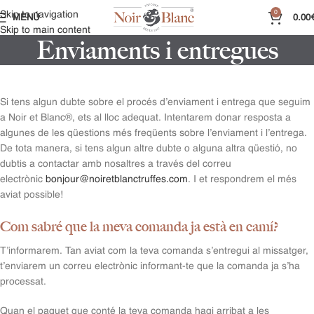
0
Skip to navigation
MENÚ
0.00
Skip to main content
Enviaments i entregues
Si tens algun dubte sobre el procés d’enviament i entrega que seguim
a Noir et Blanc®, ets al lloc adequat. Intentarem donar resposta a
algunes de les qüestions més freqüents sobre l’enviament i l’entrega.
De tota manera, si tens algun altre dubte o alguna altra qüestió, no
dubtis a contactar amb nosaltres a través del correu
electrònic
bonjour@noiretblanctruffes.com
. I et respondrem el més
aviat possible!
Com sabré que la meva comanda ja està en camí?
T’informarem. Tan aviat com la teva comanda s’entregui al missatger,
t’enviarem un correu electrònic informant-te que la comanda ja s’ha
processat.
Quan el paquet que conté la teva comanda hagi arribat a les