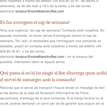
amb nosaltres a través del telèfon +34 609 80 30 81, de dilluns a
divendres, de 9h del matí a 18 h de la tarda, o bé del correu
electrònic
bonjour@noiretblanctruffes.com
.
Es fan entregues el cap de setmana?
Tens una urgència i és cap de setmana? Contacta amb nosaltres. En
aquests moments, no tenim servei d’entregues durant el cap de
setmana. Tot i així, si necessites que t’entreguem una comanda un
dissabte, posa’t en contacte amb nosaltres a través del telèfon +34
609 80 30 81, o bé del correu
electrònic
bonjour@noiretblanctruffes.com
i, en la mesura del
possible, intentarem oferir-te aquest servei.
Què passa si no hi ha ningú al lloc d’entrega quan arribi
el servei de missatger amb la comanda?
Recorda que el servei de transport t’haurà enviat un missatge de text
el dia abans de la data de lliurament informant-te de l’hora,
aproximada, d’entrega de la teva comanda. Si la franja horària no et
va bé, podràs demanar un canvi per tal de garantir que puguis ser al