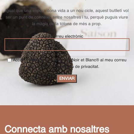
Igual que una espora dona vida a un nou cicle, aquest butlletí vol
ser un punt de connexió entre nosaltres i tu, perquè puguis viure
la màgia de la tòfona de més a prop.
Correu electrònic
Accepto rebre la newsletter de Noir et Blanc® al meu correu
electrònic i la política de privacitat.
Connecta amb nosaltres