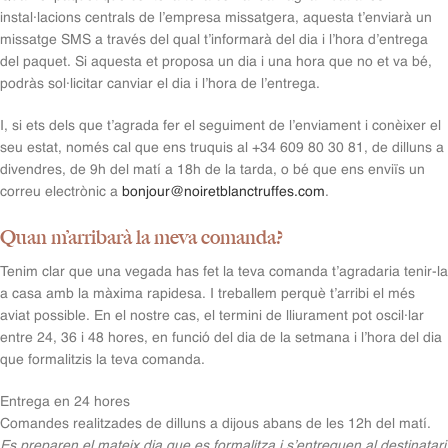
instal·lacions centrals de l’empresa missatgera, aquesta t’enviarà un
missatge SMS a través del qual t’informarà del dia i l’hora d’entrega
del paquet. Si aquesta et proposa un dia i una hora que no et va bé,
podràs sol·licitar canviar el dia i l’hora de l’entrega.
I, si ets dels que t’agrada fer el seguiment de l’enviament i conèixer el
seu estat, només cal que ens truquis al +34 609 80 30 81, de dilluns a
divendres, de 9h del matí a 18h de la tarda, o bé que ens enviïs un
correu electrònic a
bonjour@noiretblanctruffes.com
.
Quan m’arribarà la meva comanda?
Tenim clar que una vegada has fet la teva comanda t’agradaria tenir-la
a casa amb la màxima rapidesa. I treballem perquè t’arribi el més
aviat possible. En el nostre cas, el termini de lliurament pot oscil·lar
entre 24, 36 i 48 hores, en funció del dia de la setmana i l’hora del dia
que formalitzis la teva comanda.
Entrega en 24 hores
Comandes realitzades de dilluns a dijous abans de les 12h del matí.
Es preparen el mateix dia que es formalitza i s’entreguen al destinatari