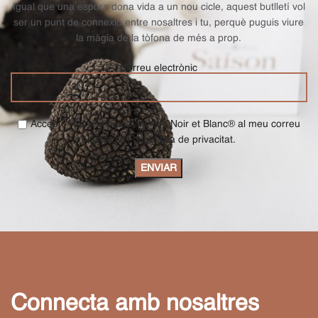
Igual que una espora dona vida a un nou cicle, aquest butlletí vol
ser un punt de connexió entre nosaltres i tu, perquè puguis viure
la màgia de la tòfona de més a prop.
Correu electrònic
Accepto rebre la newsletter de Noir et Blanc® al meu correu
electrònic i la política de privacitat.
Connecta amb nosaltres