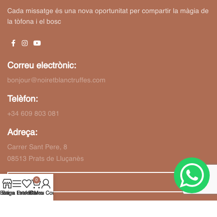
Cada missatge és una nova oportunitat per compartir la màgia de
la tòfona i el bosc
Correu electrònic:
bonjour@noiretblanctruffes.com
Telèfon:
+34 609 803 081
Adreça:
Carrer Sant Pere, 8
08513 Prats de Lluçanès
0
Botiga
Barra Lateral
Preferits
El Meu Compte
Carro