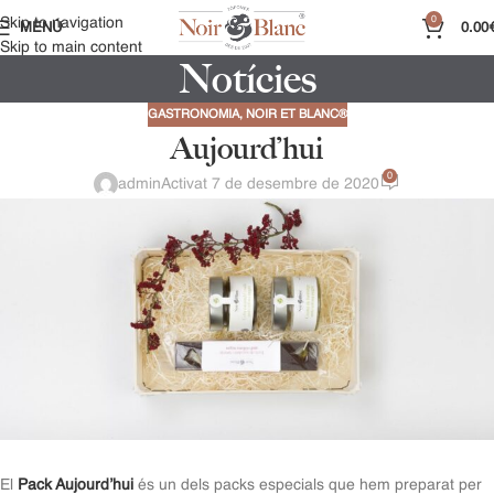
0
Skip to navigation
MENÚ
0.00
Skip to main content
Notícies
GASTRONOMIA
,
NOIR ET BLANC®
Aujourd’hui
0
admin
Activat 7 de desembre de 2020
El
Pack Aujourd’hui
és un dels packs especials que hem preparat per