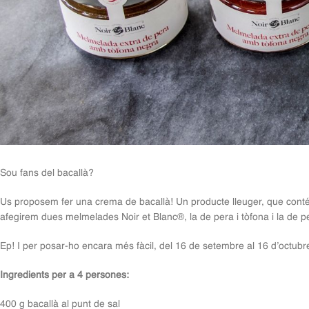
Sou fans del bacallà?
Us proposem fer una crema de bacallà! Un producte lleuger, que conté po
afegirem dues melmelades Noir et Blanc®, la de pera i tòfona i la de p
Ep! I per posar-ho encara més fàcil, del 16 de setembre al 16 d’octubr
Ingredients per a 4 persones:
400 g bacallà al punt de sal