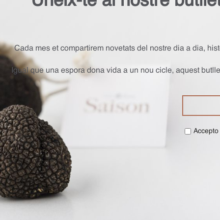
Uneix-te al nostre butll
Cada mes et compartirem novetats del nostre dia a dia, hist
Igual que una espora dona vida a un nou cicle, aquest butllet
Accepto 