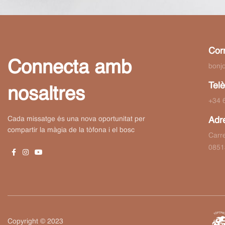
Corr
Connecta amb
bonj
Telè
nosaltres
+34 
Cada missatge és una nova oportunitat per
Adr
compartir la màgia de la tòfona i el bosc
Carre
0851
Copyright © 2023