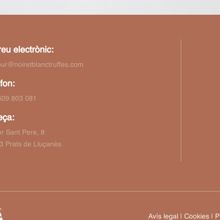
eu electrònic:
our@noiretblanctruffes.com
fon:
609 803 081
eça:
r Sant Pere, 8
3 Prats de Lluçanès
Avís legal
|
Cookies
|
P