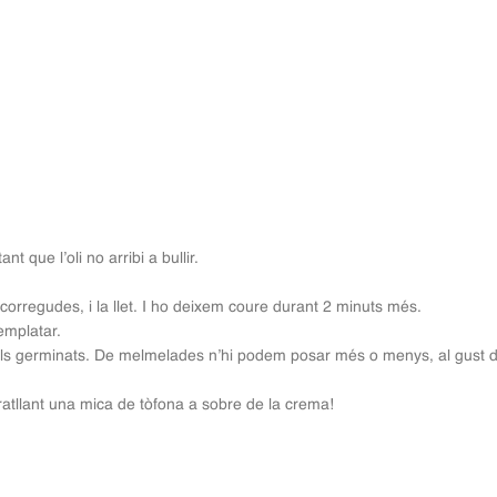
nt que l’oli no arribi a bullir.
scorregudes, i la llet. I ho deixem coure durant 2 minuts més.
emplatar.
i els germinats. De melmelades n’hi podem posar més o menys, al gust 
atllant una mica de tòfona a sobre de la crema!