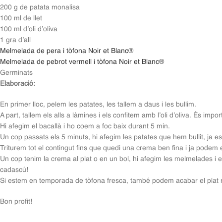
200 g de patata monalisa
100 ml de llet
100 ml d’oli d’oliva
1 gra d’all
Melmelada de pera i tòfona Noir et Blanc®
Melmelada de pebrot vermell i tòfona Noir et Blanc®
Germinats
Elaboració:
En primer lloc, pelem les patates, les tallem a daus i les bullim.
A part, tallem els alls a làmines i els confitem amb l’oli d’oliva. És importa
Hi afegim el bacallà i ho coem a foc baix durant 5 min.
Un cop passats els 5 minuts, hi afegim les patates que hem bullit, ja e
Triturem tot el contingut fins que quedi una crema ben fina i ja podem 
Un cop tenim la crema al plat o en un bol, hi afegim les melmelades 
cadascú!
Si estem en temporada de tòfona fresca, també podem acabar el plat r
Bon profit!