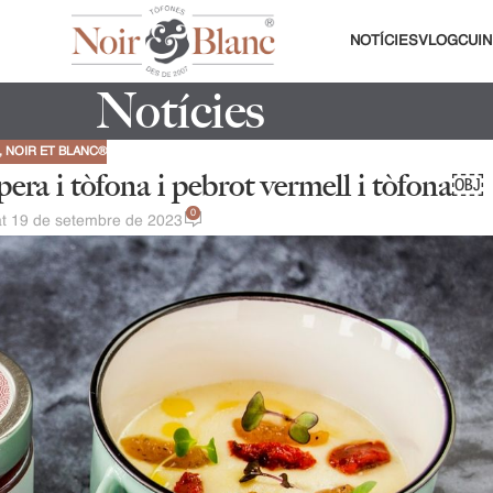
NOTÍCIES
VLOG
CUIN
Notícies
,
NOIR ET BLANC®
ra i tòfona i pebrot vermell i tòfona￼
0
at 19 de setembre de 2023