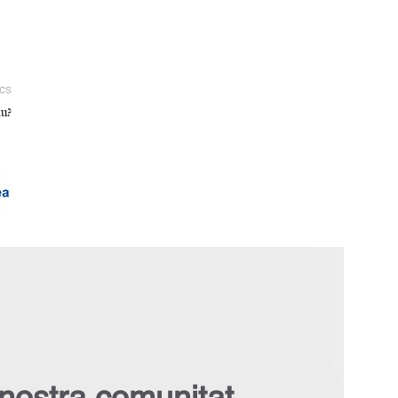
cs
iu?