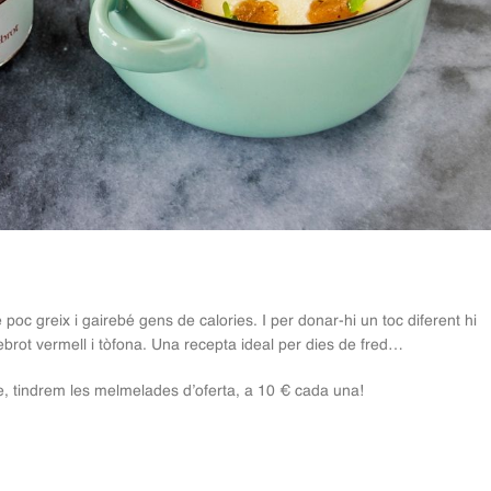
c greix i gairebé gens de calories. I per donar-hi un toc diferent hi
ebrot vermell i tòfona. Una recepta ideal per dies de fred…
e, tindrem les melmelades d’oferta, a 10 € cada una!