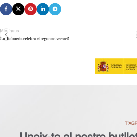
Més nous
La Tofoneria celebra el segon aniversari!
T’AGR