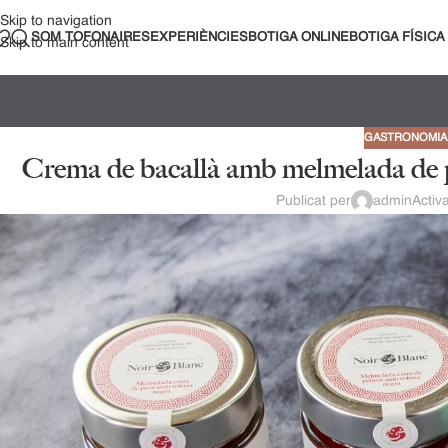
Skip to navigation
SOM TOFONAIRES
EXPERIÈNCIES
BOTIGA ONLINE
BOTIGA FÍSICA
Skip to main content
GASTRONOMIA
Crema de bacallà amb melmelada de pe
Publicat per
admin
Activ