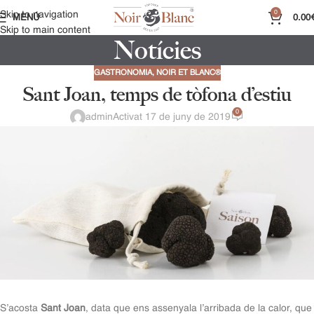
0
Skip to navigation
MENÚ
0.00
Skip to main content
Notícies
GASTRONOMIA
,
NOIR ET BLANC®
Sant Joan, temps de tòfona d’estiu
0
admin
Activat 17 de juny de 2019
S’acosta
Sant Joan
, data que ens assenyala l’arribada de la calor, que