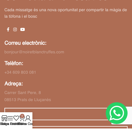
Cada missatge és una nova oportunitat per compartir la màgia de
la tòfona i el bosc
Correu electrònic:
bonjour@noiretblanctruffes.com
Telèfon:
+34 609 803 081
Adreça:
Carrer Sant Pere, 8
08513 Prats de Lluçanès
0
Botiga
Barra Lateral
Preferits
El Meu Compte
Carro