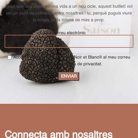
Igual que una espora dona vida a un nou cicle, aquest butlletí vol
ser un punt de connexió entre nosaltres i tu, perquè puguis viure
la màgia de la tòfona de més a prop.
Correu electrònic
Accepto rebre la newsletter de Noir et Blanc® al meu correu
electrònic i la política de privacitat.
Connecta amb nosaltres